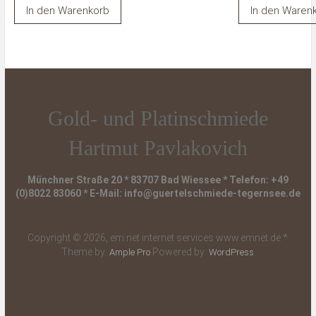
In den Warenkorb
In den Waren
Gold- und Platinschmiede
Hartmut Pavlakovich
Münchner Straße 20 * 83707 Bad Wiessee * Telefon: +49
(0)8022 83060 * E-Mail: info@guertelschmiede-tegernsee.de
Copyright © 2026, em:net internet services www.emnet.de *
Theme by:
Powered by:
Ample Pro
WordPress