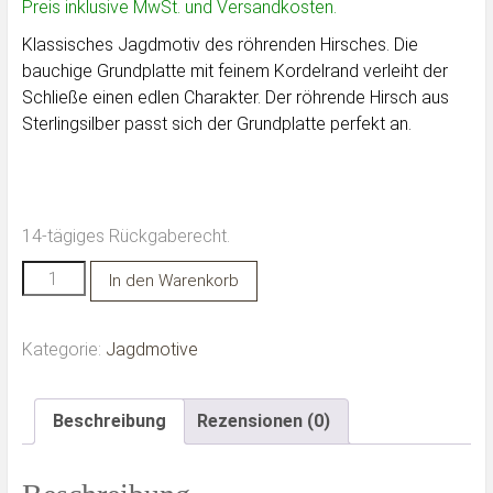
Preis inklusive MwSt. und Versandkosten.
Klassisches Jagdmotiv des röhrenden Hirsches. Die
bauchige Grundplatte mit feinem Kordelrand verleiht der
Schließe einen edlen Charakter. Der röhrende Hirsch aus
Sterlingsilber passt sich der Grundplatte perfekt an.
14-tägiges Rückgaberecht.
Jagdmotiv
Alternative:
In den Warenkorb
röhrender
Hirsch
Kategorie:
Jagdmotive
Menge
Beschreibung
Rezensionen (0)