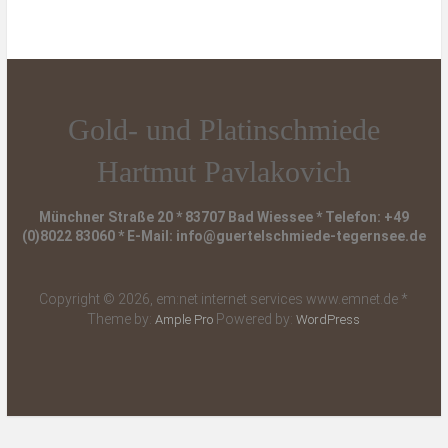
Gold- und Platinschmiede
Hartmut Pavlakovich
Münchner Straße 20 * 83707 Bad Wiessee * Telefon: +49
(0)8022 83060 * E-Mail: info@guertelschmiede-tegernsee.de
Copyright © 2026, em:net internet services www.emnet.de *
Theme by:
Powered by:
Ample Pro
WordPress