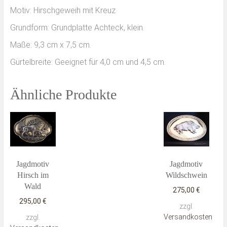
Motiv: Hirschgeweih mit Kreuz
Grundform: Grundplatte Achteck, klein.
Maße: 9,3 cm x 7,5 cm.
Gürtelbreite: Geeignet für 4,0 cm und 4,5 cm.
Ähnliche Produkte
Jagdmotiv
Jagdmotiv
Hirsch im
Wildschwein
Wald
275,00
€
295,00
€
zzgl.
Versandkosten
zzgl.