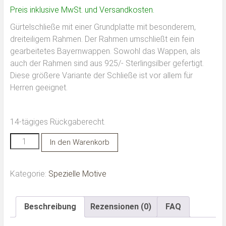
Preis inklusive MwSt. und Versandkosten.
Gürtelschließe mit einer Grundplatte mit besonderem,
dreiteiligem Rahmen. Der Rahmen umschließt ein fein
gearbeitetes Bayernwappen. Sowohl das Wappen, als
auch der Rahmen sind aus 925/- Sterlingsilber gefertigt.
Diese größere Variante der Schließe ist vor allem für
Herren geeignet.
14-tägiges Rückgaberecht.
Erhabenes
Alternative:
In den Warenkorb
Bayernwappen,
groß
Kategorie:
Spezielle Motive
Menge
Beschreibung
Rezensionen (0)
FAQ