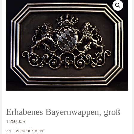
Erhabenes Bayernwappen, groß
1.250,00
€
zzgl.
Versandkosten