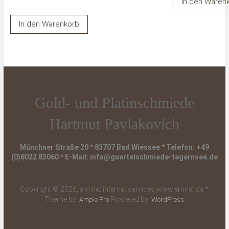
In den Waren
In den Warenkorb
Gold- und Platinschmiede
Hartmut Pavlakovich
Münchner Straße 20 * 83707 Bad Wiessee * Telefon: +49
(0)8022 83060 * E-Mail: info@guertelschmiede-tegernsee.de
Copyright © 2026, em:net internet services www.emnet.de *
Theme by:
Powered by:
Ample Pro
WordPress