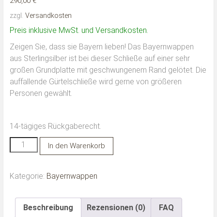
290,00
€
zzgl.
Versandkosten
Preis inklusive MwSt. und Versandkosten.
Zeigen Sie, dass sie Bayern lieben! Das Bayernwappen
aus Sterlingsilber ist bei dieser Schließe auf einer sehr
großen Grundplatte mit geschwungenem Rand gelötet. Die
auffallende Gürtelschließe wird gerne von größeren
Personen gewählt.
14-tägiges Rückgaberecht.
Bayernwappen
Alternative:
In den Warenkorb
-
große
Kategorie:
Bayernwappen
Grundplatte
Menge
Beschreibung
Rezensionen (0)
FAQ