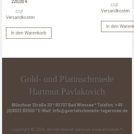
220,00
€
zzgl.
Versandkosten
zzgl.
Versandkosten
In den Waren
In den Warenkorb
Gold- und Platinschmiede
Hartmut Pavlakovich
Münchner Straße 20 * 83707 Bad Wiessee * Telefon: +49
(0)8022 83060 * E-Mail: info@guertelschmiede-tegernsee.de
Copyright © 2026, em:net internet services www.emnet.de *